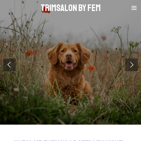
TRImSALON By FEM
Ga
direct
naar
de
hoofdinhoud